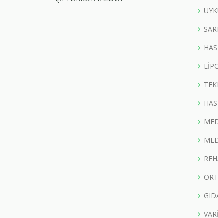
UYK
SAR
HAS
LİP
TEK
HAS
MED
MED
REH
ORT
GID
VAR