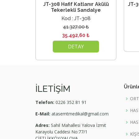
JT-308 Hafif Katlanır Akülü
JT-3
Tekerlekli Sandalye
Kod : JT-308
41.327,00 ₺
35.492,60 ₺
DETAY
İLETİŞİM
Ürünl
ORT
Telefon:
0226 352 81 91
HAS
E-Mail:
atasemtmedikal@gmail.com
HAS
Adres:
Sahil Mahallesi Yalova İzmit
Karayolu Caddesi No:77/1
KİŞ
ÇİFTLİKKÖY/YALOVA