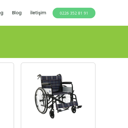
og
Blog
İletişim
0226 352 81 91