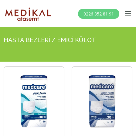
0226 352 81 91
HASTA BEZLERİ / EMİCİ KÜLOT