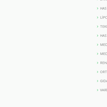
HAS
LİP
TEK
HAS
MED
MED
REH
ORT
GID
VAR