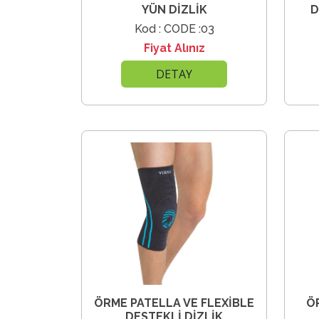
YÜN DİZLİK
D
Kod : CODE :03
Fiyat Alınız
DETAY
ÖRME PATELLA VE FLEXİBLE
Ö
DESTEKLİ DİZLİK