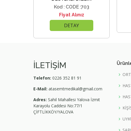
Kod : CODE :703
Fiyat Alınız
DETAY
İLETİŞİM
Ürünl
ORT
Telefon:
0226 352 81 91
HAS
E-Mail:
atasemtmedikal@gmail.com
HAS
Adres:
Sahil Mahallesi Yalova İzmit
Karayolu Caddesi No:77/1
KİŞ
ÇİFTLİKKÖY/YALOVA
UYK
SAR