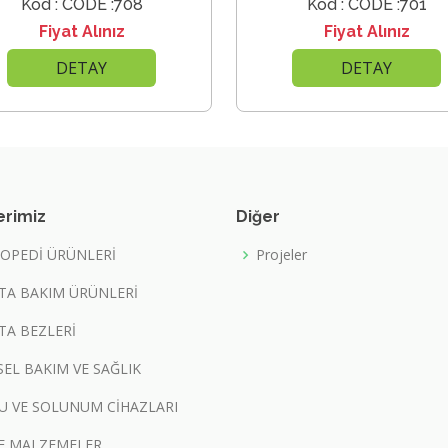
Kod : CODE :708
Kod : CODE :701
Fiyat Alınız
Fiyat Alınız
DETAY
DETAY
erimiz
Diğer
OPEDİ ÜRÜNLERİ
Projeler
TA BAKIM ÜRÜNLERİ
TA BEZLERİ
İSEL BAKIM VE SAĞLIK
U VE SOLUNUM CİHAZLARI
F MALZEMELER