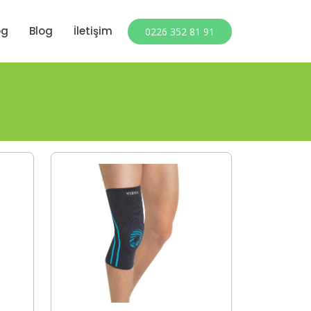
og
Blog
İletişim
0226 352 81 91